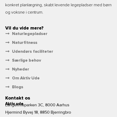
konkret planlægning, skabt levende legepladser med børn
og voksne i centrum.
Vil du vide mere?
Naturlegepladser
Naturfitness
Udendørs faciliteter
Særlige behov
Nyheder
Om Aktiv Ude
Blogs
Kontakt os
Aktiv ude
Langelinieparken 3C, 8000 Aarhus
Hjermind Byvej 18, 8850 Bjerringbro