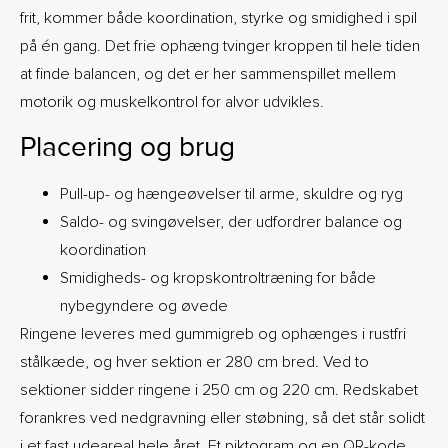
frit, kommer både koordination, styrke og smidighed i spil
på én gang. Det frie ophæng tvinger kroppen til hele tiden
at finde balancen, og det er her sammenspillet mellem
motorik og muskelkontrol for alvor udvikles.
Placering og brug
Pull-up- og hængeøvelser til arme, skuldre og ryg
Saldo- og svingøvelser, der udfordrer balance og
koordination
Smidigheds- og kropskontroltræning for både
nybegyndere og øvede
Ringene leveres med gummigreb og ophænges i rustfri
stålkæde, og hver sektion er 280 cm bred. Ved to
sektioner sidder ringene i 250 cm og 220 cm. Redskabet
forankres ved nedgravning eller støbning, så det står solidt
i et fast udeareal hele året. Et piktogram og en QR-kode