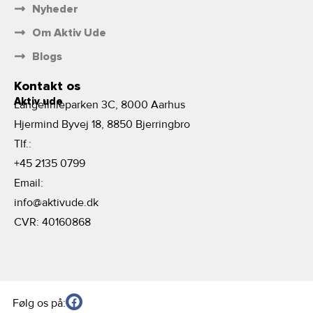
Nyheder
Om Aktiv Ude
Blogs
Kontakt os
Aktiv ude
Langelinieparken 3C, 8000 Aarhus
Hjermind Byvej 18, 8850 Bjerringbro
Tlf.:
+45 2135 0799
Email:
info@aktivude.dk
CVR: 40160868
Følg os på: