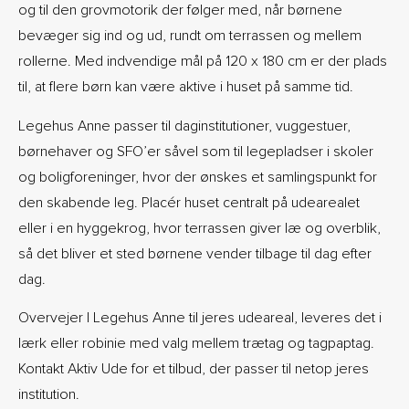
og til den grovmotorik der følger med, når børnene
bevæger sig ind og ud, rundt om terrassen og mellem
rollerne. Med indvendige mål på 120 x 180 cm er der plads
til, at flere børn kan være aktive i huset på samme tid.
Legehus Anne passer til daginstitutioner, vuggestuer,
børnehaver og SFO’er såvel som til legepladser i skoler
og boligforeninger, hvor der ønskes et samlingspunkt for
den skabende leg. Placér huset centralt på udearealet
eller i en hyggekrog, hvor terrassen giver læ og overblik,
så det bliver et sted børnene vender tilbage til dag efter
dag.
Overvejer I Legehus Anne til jeres udeareal, leveres det i
lærk eller robinie med valg mellem trætag og tagpaptag.
Kontakt Aktiv Ude for et tilbud, der passer til netop jeres
institution.