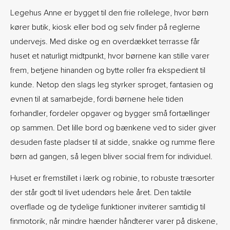
Legehus Anne er bygget til den frie rollelege, hvor børn
kører butik, kiosk eller bod og selv finder på reglerne
undervejs. Med diske og en overdækket terrasse får
huset et naturligt midtpunkt, hvor børnene kan stille varer
frem, betjene hinanden og bytte roller fra ekspedient til
kunde. Netop den slags leg styrker sproget, fantasien og
evnen til at samarbejde, fordi børnene hele tiden
forhandler, fordeler opgaver og bygger små fortællinger
op sammen. Det lille bord og bænkene ved to sider giver
desuden faste pladser til at sidde, snakke og rumme flere
børn ad gangen, så legen bliver social frem for individuel.
Huset er fremstillet i lærk og robinie, to robuste træsorter
der står godt til livet udendørs hele året. Den taktile
overflade og de tydelige funktioner inviterer samtidig til
finmotorik, når mindre hænder håndterer varer på diskene,