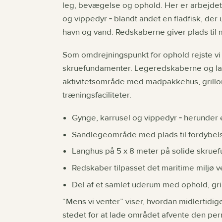
leg, bevægelse og ophold. Her er arbejde
og vippedyr ‐ blandt andet en fladfisk, der
havn og vand. Redskaberne giver plads til 
Som omdrejningspunkt for ophold rejste vi
skruefundamenter. Legeredskaberne og lang
aktivitetsområde med madpakkehus, grill
træningsfaciliteter.
Gynge, karrusel og vippedyr ‐ herunder e
Sandlegeområde med plads til fordybel
Langhus på 5 x 8 meter på solide skrue
Redskaber tilpasset det maritime miljø v
Del af et samlet uderum med ophold, gri
“Mens vi venter” viser, hvordan midlertidige 
stedet for at lade området afvente den per