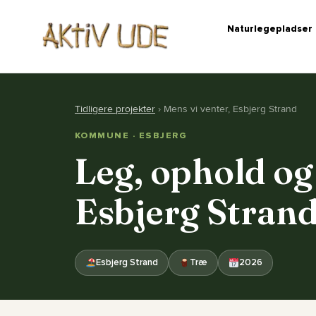
Naturlegepladser
Tidligere projekter
› Mens vi venter, Esbjerg Strand
KOMMUNE · ESBJERG
Leg, ophold og
Esbjerg Stran
Esbjerg Strand
Træ
2026