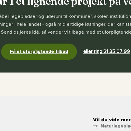
r I et lignende projekt på v
aber legepladser og uderum til kommuner, skoler, institutio
ninger i hele landet ‐ også midlertidige løsninger, der kan stå
. Send os jeres idé, så vender vi tilbage med et uforpligtende
eller ring 21 35 07 99
Få et uforpligtende tilbud
Vil du vide mer
Naturlegepla