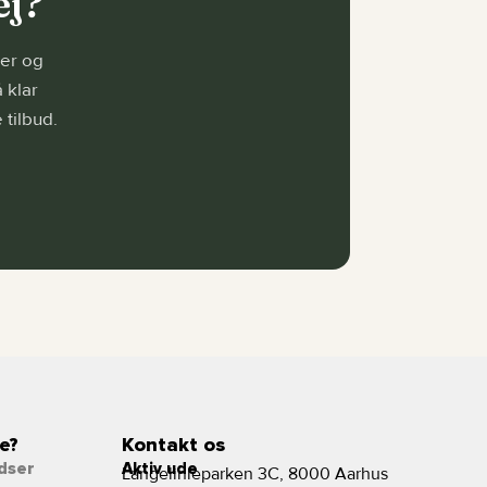
ej?
ner og
 klar
 tilbud.
e?
Kontakt os
dser
Aktiv ude
Langelinieparken 3C, 8000 Aarhus