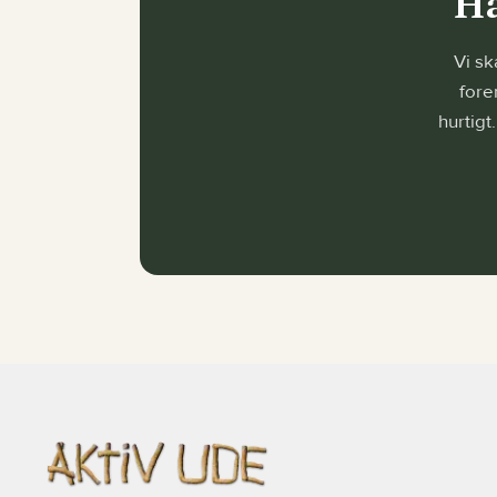
Ha
Vi sk
fore
hurtigt