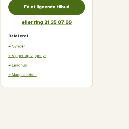
Få et lignende tilbud
eller ring 21 35 07 99
Relateret
→ Gynger
→ Vipper og vippedyr
→ Langhus
→ Madpakkehus