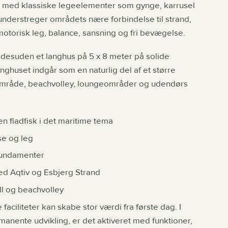
t med klassiske legeelementer som gynge, karrusel
 understreger områdets nære forbindelse til strand,
motorisk leg, balance, sansning og fri bevægelse.
 desuden et langhus på 5 x 8 meter på solide
huset indgår som en naturlig del af et større
område, beachvolley, loungeområder og udendørs
n fladfisk i det maritime tema
se og leg
fundamenter
ed Aqtiv og Esbjerg Strand
ll og beachvolley
faciliteter kan skabe stor værdi fra første dag. I
manente udvikling, er det aktiveret med funktioner,