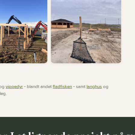
og
vippedyr
‐ blandt andet
fladfisken
‐ samt
langhus
og
leg.