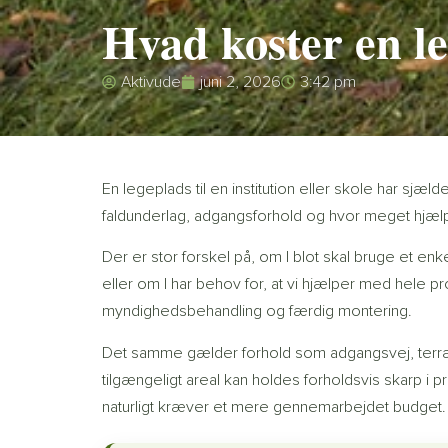
Hvad koster en leg
Aktivude
juni 2, 2026
3:42 pm
En legeplads til en institution eller skole har sjæld
faldunderlag, adgangsforhold og hvor meget hjælp 
Der er stor forskel på, om I blot skal bruge et e
eller om I har behov for, at vi hjælper med hele pro
myndighedsbehandling og færdig montering.
Det samme gælder forhold som adgangsvej, terræn, 
tilgængeligt areal kan holdes forholdsvis skarp i 
naturligt kræver et mere gennemarbejdet budget.