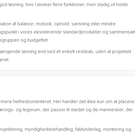
 løsning, hvis I ønsker flere funktioner, men stadig vil holde
ion af balance, motorik, ophold, sansning eller mindre
angspunkt i vores eksisterende standardprodukter og sammensæ
ersgruppen og budgettet.
hængende løsning end ved ét enkelt redskab, uden at projektet
eret.
k mere helhedsorienteret. Her handler det ikke kun om at placere
rings- og legerum, der passer til stedet og de mennesker, der
 projektering, myndighedsbehandling, faldunderlag, montering og