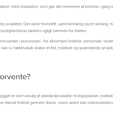
 pakker med redskaber, som gør det nemmere at komme i gang
 hele projektet. Det sikrer fremdrift, sammenhæng og en løsning, h
myndighedskrav tænkes rigtigt sammen fra starten.
nteressenter i processen ‐ for eksempel ledelse, personale, foræ
an vi i fællesskab skabe et flot, holdbart og spændende projek
 forvente?
t et stort udvalg af standardprodukter til legepladser, instituti
r blevet forfinet gennem årene, mens andre kan videreudvikle