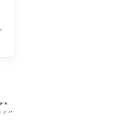
r
mere
tigste