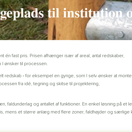
eplads til institution 
ent én fast pris. Prisen afhænger især af areal, antal redskaber,
I ønsker til processen.
nkelt redskab ‐ for eksempel en gynge, som I selv ønsker at monte
cessen fra idé, tegning og skitse til projektering,
faldunderlag og antallet af funktioner. En enkel løsning på et le
pris, mens et større anlæg med flere zoner, faldhøjder og særlige 