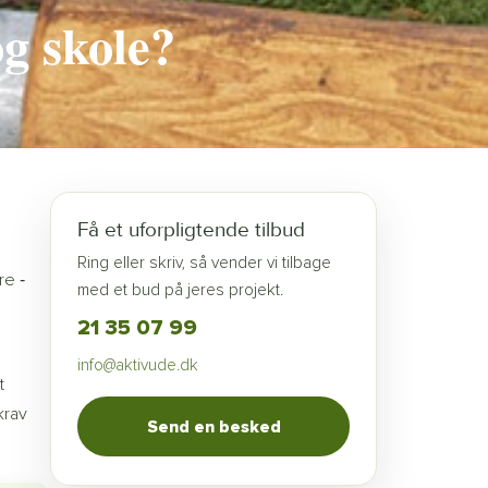
og skole?
Få et uforpligtende tilbud
Ring eller skriv, så vender vi tilbage
re ‐
med et bud på jeres projekt.
21 35 07 99
info@aktivude.dk
t
krav
Send en besked