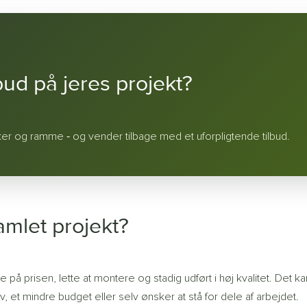
 bud på jeres projekt?
ker og ramme ‐ og vender tilbage med et uforpligtende tilbud.
amlet projekt?
 på prisen, lette at montere og stadig udført i høj kvalitet. Det ka
, et mindre budget eller selv ønsker at stå for dele af arbejdet.