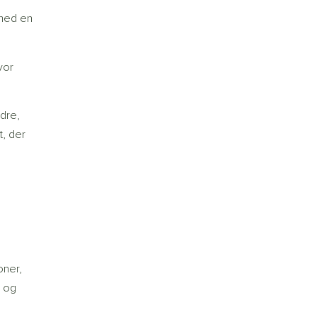
 med en
vor
ldre,
t, der
oner,
s og