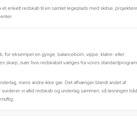
ra et enkelt redskab til en samlet legeplads med skitse, projekteri
enter.
, for eksempel en gynge, balancebom, vippe, klatre- eller
des skarp, især hvis redskabet vælges fra vores standardprogram
nderlag, mens andre ikke gør. Det afhænger blandt andet af
or vurderer vi altid redskab og underlag sammen, så løsningen bå
nuftig.