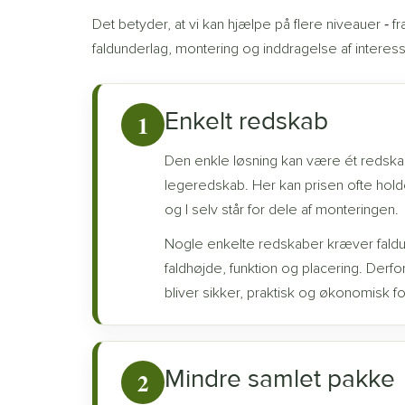
Det betyder, at vi kan hjælpe på flere niveauer ‐ f
faldunderlag, montering og inddragelse af interess
Enkelt redskab
1
Den enkle løsning kan være ét redskab
legeredskab. Her kan prisen ofte hol
og I selv står for dele af monteringen.
Nogle enkelte redskaber kræver faldu
faldhøjde, funktion og placering. Derf
bliver sikker, praktisk og økonomisk for
Mindre samlet pakke
2