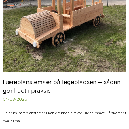
Læreplanstemaer på legepladsen – sådan
gør I det i praksis
04/08/2026
De seks læreplanstemaer kan dækkes direkte i uderummet. Få skemaet
over tema,