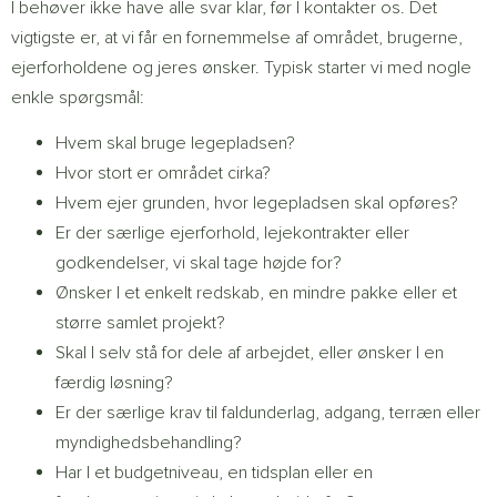
I behøver ikke have alle svar klar, før I kontakter os. Det
vigtigste er, at vi får en fornemmelse af området, brugerne,
ejerforholdene og jeres ønsker. Typisk starter vi med nogle
enkle spørgsmål:
Hvem skal bruge legepladsen?
Hvor stort er området cirka?
Hvem ejer grunden, hvor legepladsen skal opføres?
Er der særlige ejerforhold, lejekontrakter eller
godkendelser, vi skal tage højde for?
Ønsker I et enkelt redskab, en mindre pakke eller et
større samlet projekt?
Skal I selv stå for dele af arbejdet, eller ønsker I en
færdig løsning?
Er der særlige krav til faldunderlag, adgang, terræn eller
myndighedsbehandling?
Har I et budgetniveau, en tidsplan eller en