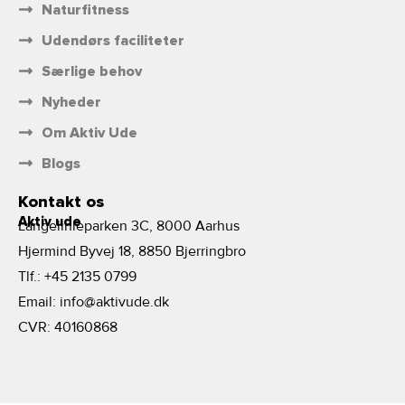
Naturfitness
Udendørs faciliteter
Særlige behov
Nyheder
Om Aktiv Ude
Blogs
Kontakt os
Aktiv ude
Langelinieparken 3C, 8000 Aarhus
Hjermind Byvej 18, 8850 Bjerringbro
Tlf.:
+45 2135 0799
Email:
info@aktivude.dk
CVR: 40160868