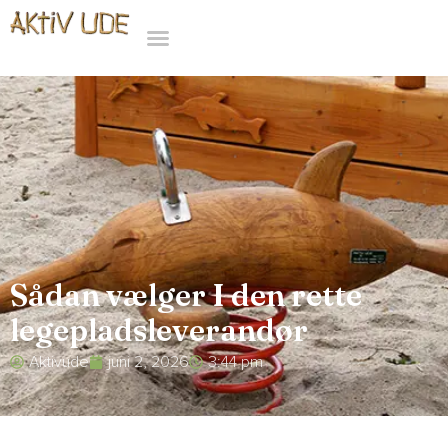
Sådan vælger I den rette
legepladsleverandør
Aktivude
juni 2, 2026
3:44 pm