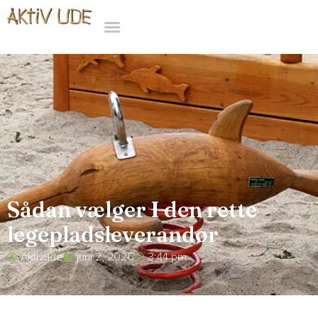
Sådan vælger I den rette
legepladsleverandør
Aktivude
juni 2, 2026
3:44 pm