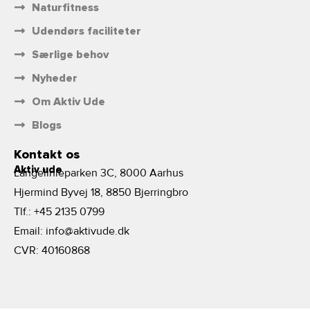
Naturfitness
Udendørs faciliteter
Særlige behov
Nyheder
Om Aktiv Ude
Blogs
Kontakt os
Aktiv ude
Langelinieparken 3C, 8000 Aarhus
Hjermind Byvej 18, 8850 Bjerringbro
Tlf.:
+45 2135 0799
Email:
info@aktivude.dk
CVR: 40160868