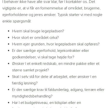
I behøver ikke have alle svar klar, før I kontakter os. Det
vigtigste er, at vi får en fornemmelse af området, brugerne,
ejerforholdene og jeres ønsker. Typisk starter vi med nogle
enkle spørgsmål:
Hvem skal bruge legepladsen?
Hvor stort er området cirka?
Hvem ejer grunden, hvor legepladsen skal opføres?
Er der særlige ejerforhold, lejekontrakter eller
godkendelser, vi skal tage højde for?
Ønsker I et enkelt redskab, en mindre pakke eller et
større samlet projekt?
Skal I selv stå for dele af arbejdet, eller ønsker I en
færdig løsning?
Er der særlige krav til faldunderlag, adgang, terræn eller
myndighedsbehandling?
Har I et budgetniveau, en tidsplan eller en