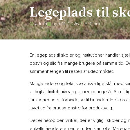
Legeplads til sk
admin
april 14, 2026
6:31 am
En legeplads til skoler og institutioner handler s
opsyn og slid fra mange brugere på samme tid. Der
sammenhængen til resten af udeområdet.
Mange ledere og tekniske ansvarlige står med sam
et højt aktivitetsniveau gennem mange år. Samti
funktioner uden forbindelse til hinanden. Hos os 
lavet ud fra brugsmønstre før produktvalg.
Det er netop den vinkel, der er vigtig i skoler og i
enkeltstående elementer uden klar rolle. Material