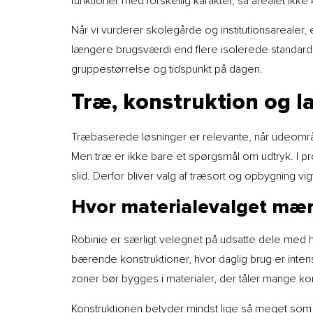
funktioner med forskellig karakter, så arealet ikke k
Når vi vurderer skolegårde og institutionsarealer, 
længere brugsværdi end flere isolerede standarde
gruppestørrelse og tidspunkt på dagen.
Træ, konstruktion og l
Træbaserede løsninger er relevante, når udeområ
Men træ er ikke bare et spørgsmål om udtryk. I pr
slid. Derfor bliver valg af træsort og opbygning v
Hvor materialevalget mæ
Robinie er særligt velegnet på udsatte dele med høj
bærende konstruktioner, hvor daglig brug er intens
zoner bør bygges i materialer, der tåler mange kon
Konstruktionen betyder mindst lige så meget som s