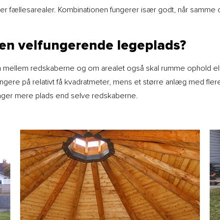
ler fællesarealer. Kombinationen fungerer især godt, når samme o
en velfungerende legeplads?
en mellem redskaberne og om arealet også skal rumme ophold 
ungere på relativt få kvadratmeter, mens et større anlæg med fler
tager mere plads end selve redskaberne.