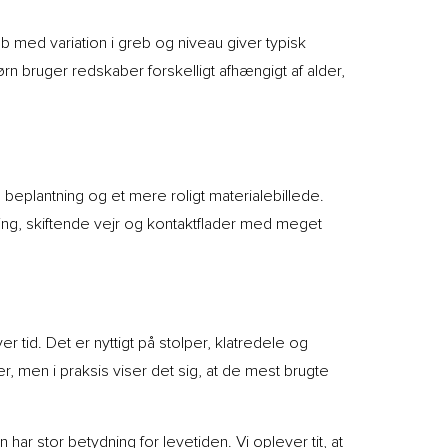
øb med variation i greb og niveau giver typisk
 bruger redskaber forskelligt afhængigt af alder,
plantning og et mere roligt materialebillede.
ning, skiftende vejr og kontaktflader med meget
 tid. Det er nyttigt på stolper, klatredele og
, men i praksis viser det sig, at de mest brugte
r stor betydning for levetiden. Vi oplever tit, at