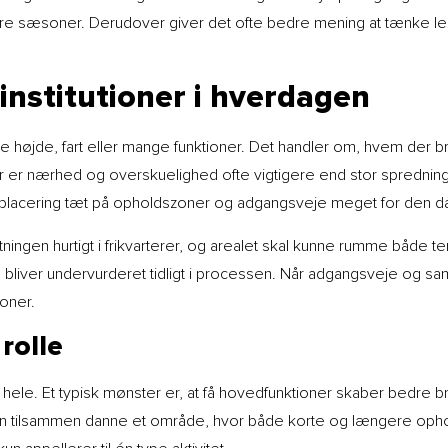
flere sæsoner. Derudover giver det ofte bedre mening at tænke
 institutioner i hverdagen
re højde, fart eller mange funktioner. Det handler om, hvem der 
ner er nærhed og overskuelighed ofte vigtigere end stor spredning
 placering tæt på opholdszoner og adgangsveje meget for den da
astningen hurtigt i frikvarterer, og arealet skal kunne rumme bå
e bliver undervurderet tidligt i processen. Når adgangsveje og sa
oner.
rolle
t hele. Et typisk mønster er, at få hovedfunktioner skaber bedre 
n tilsammen danne et område, hvor både korte og længere ophol