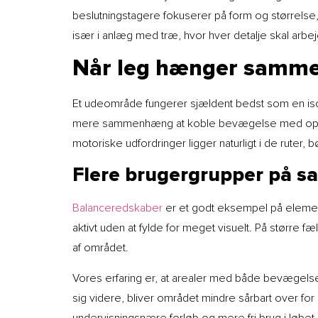
beslutningstagere fokuserer på form og størrelse
især i anlæg med træ, hvor hver detalje skal arbe
Når leg hænger samme
Et udeområde fungerer sjældent bedst som en isol
mere sammenhæng at koble bevægelse med ophold 
motoriske udfordringer ligger naturligt i de ruter,
Flere brugergrupper på s
Balanceredskaber
er et godt eksempel på element
aktivt uden at fylde for meget visuelt. På større 
af området.
Vores erfaring er, at arealer med både bevægelse
sig videre, bliver området mindre sårbart over for 
undervisningsnære forløb og mere fri brug i løbet