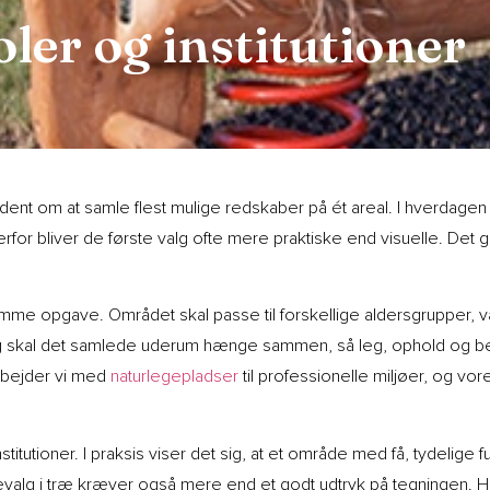
oler og institutioner
jældent om at samle flest mulige redskaber på ét areal. I hverdage
for bliver de første valg ofte mere praktiske end visuelle. Det g
me opgave. Området skal passe til forskellige aldersgrupper, vær
dig skal det samlede uderum hænge sammen, så leg, ophold og be
arbejder vi med
naturlegepladser
til professionelle miljøer, og vor
nstitutioner. I praksis viser det sig, at et område med få, tydelig
evalg i træ kræver også mere end et godt udtryk på tegningen. Ho