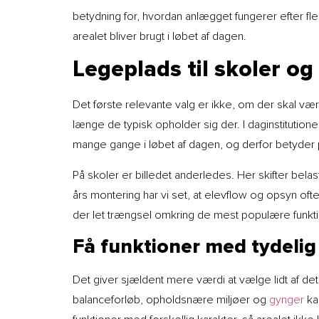
betydning for, hvordan anlægget fungerer efter 
arealet bliver brugt i løbet af dagen.
Legeplads til skoler og
Det første relevante valg er ikke, om der skal væ
længe de typisk opholder sig der. I daginstitutio
mange gange i løbet af dagen, og derfor betyder
På skoler er billedet anderledes. Her skifter bel
års montering har vi set, at elevflow og opsyn oft
der let trængsel omkring de mest populære funkti
Få funktioner med tydelig 
Det giver sjældent mere værdi at vælge lidt af de
balanceforløb, opholdsnære miljøer og
gynger
ka