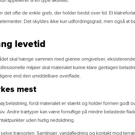
un appellerer til én type aktivitet.
er det ofte de enkle greb, der holder bedst over tid. Et klatreforl
lementer. Det skyldes ikke kun udfordringsgrad, men også at børn
ang levetid
det skal hænge sammen med grønne omgivelser, eksisterende be
ofessionelle miljøer skal materialet kunne klare gentagen belast
igtigere end den umiddelbare overflade.
rkes mest
 belastning, fordi materialet er stærkt og holder formen godt over
iv. Andre trætyper kan være fornuftige på mindre belastede flader
taktpunkter uden hurtig nedslidning.
elve træsorten. Samlinger, vandafledning og kontakt mod terræn ha