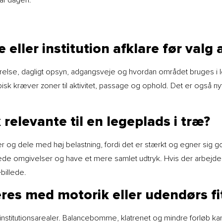
 eller institution afklare før valg
tørrelse, dagligt opsyn, adgangsveje og hvordan området bruges i
k kræver zoner til aktivitet, passage og ophold. Det er også nyt
 relevante til en legeplads i træ?
er og dele med høj belastning, fordi det er stærkt og egner sig g
gede omgivelser og have et mere samlet udtryk. Hvis der arbejde
billede.
res med motorik eller udendørs fi
 institutionsarealer. Balancebomme, klatrenet og mindre forløb ka