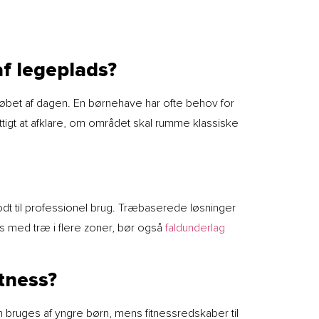
 af legeplads?
 løbet af dagen. En børnehave har ofte behov for
tigt at afklare, om området skal rumme klassiske
odt til professionel brug. Træbaserede løsninger
s med træ i flere zoner, bør også
faldunderlag
tness?
n bruges af yngre børn, mens fitnessredskaber til