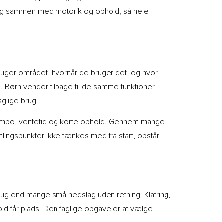
 leg sammen med motorik og ophold, så hele
bruger området, hvornår de bruger det, og hvor
. Børn vender tilbage til de samme funktioner
glige brug.
de tempo, ventetid og korte ophold. Gennem mange
mlingspunkter ikke tænkes med fra start, opstår
brug end mange små nedslag uden retning. Klatring,
d får plads. Den faglige opgave er at vælge