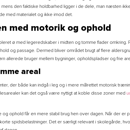
, mens den faktiske holdbarhed ligger i de dele, man næsten ikke
jde med materialet og ikke imod det.
n med motorik og ophold
eret ø med legeredskaber i midten og tomme flader omkring. På s
og passage. Dermed bliver området brugt af flere aldersgruppe
 børn allerede bruger mellem bygninger, opholdspladser og frie are
amme areal
er, der både kan indgå i leg og i mere målrettet motorisk træni
fællesarealer kan det også være nyttigt at koble disse zoner med
u
 og ophold får en mere stabil brug hen over dagen. Når der er pl
korte spidsbelastninger. Det er særligt relevant i skolegårde, hvor
 af dagen.