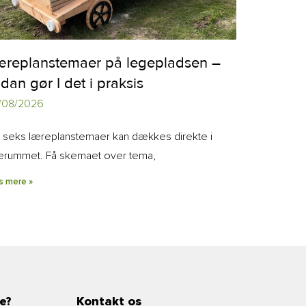
æreplanstemaer på legepladsen –
dan gør I det i praksis
/08/2026
 seks læreplanstemaer kan dækkes direkte i
erummet. Få skemaet over tema,
s mere »
e?
Kontakt os