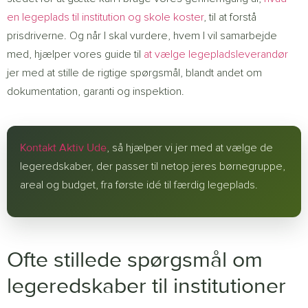
en legeplads til institution og skole koster
, til at forstå
prisdriverne. Og når I skal vurdere, hvem I vil samarbejde
med, hjælper vores guide til
at vælge legepladsleverandør
jer med at stille de rigtige spørgsmål, blandt andet om
dokumentation, garanti og inspektion.
Kontakt Aktiv Ude
, så hjælper vi jer med at vælge de
legeredskaber, der passer til netop jeres børnegruppe,
areal og budget, fra første idé til færdig legeplads.
Ofte stillede spørgsmål om
legeredskaber til institutioner