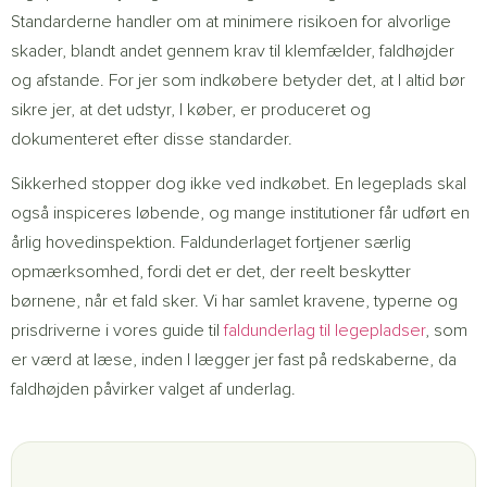
Standarderne handler om at minimere risikoen for alvorlige
skader, blandt andet gennem krav til klemfælder, faldhøjder
og afstande. For jer som indkøbere betyder det, at I altid bør
sikre jer, at det udstyr, I køber, er produceret og
dokumenteret efter disse standarder.
Sikkerhed stopper dog ikke ved indkøbet. En legeplads skal
også inspiceres løbende, og mange institutioner får udført en
årlig hovedinspektion. Faldunderlaget fortjener særlig
opmærksomhed, fordi det er det, der reelt beskytter
børnene, når et fald sker. Vi har samlet kravene, typerne og
prisdriverne i vores guide til
faldunderlag til legepladser
, som
er værd at læse, inden I lægger jer fast på redskaberne, da
faldhøjden påvirker valget af underlag.