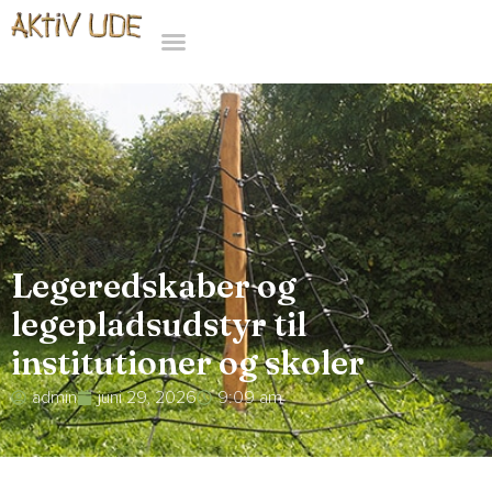
Legeredskaber og
legepladsudstyr til
institutioner og skoler
admin
juni 29, 2026
9:09 am