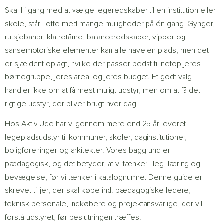
Skal I i gang med at vælge legeredskaber til en institution eller
skole, står I ofte med mange muligheder på én gang. Gynger,
rutsjebaner, klatretårne, balanceredskaber, vipper og
sansemotoriske elementer kan alle have en plads, men det
er sjældent oplagt, hvilke der passer bedst til netop jeres
børnegruppe, jeres areal og jeres budget. Et godt valg
handler ikke om at få mest muligt udstyr, men om at få det
rigtige udstyr, der bliver brugt hver dag.
Hos Aktiv Ude har vi gennem mere end 25 år leveret
legepladsudstyr til kommuner, skoler, daginstitutioner,
boligforeninger og arkitekter. Vores baggrund er
pædagogisk, og det betyder, at vi tænker i leg, læring og
bevægelse, før vi tænker i katalognumre. Denne guide er
skrevet til jer, der skal købe ind: pædagogiske ledere,
teknisk personale, indkøbere og projektansvarlige, der vil
forstå udstyret, før beslutningen træffes.