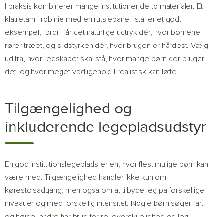
I praksis kombinerer mange institutioner de to materialer. Et
klatretårn i robinie med en rutsjebane i stål er et godt
eksempel, fordi I får det naturlige udtryk dér, hvor børnene
rører træet, og slidstyrken dér, hvor brugen er hårdest. Vælg
ud fra, hvor redskabet skal stå, hvor mange børn der bruger
det, og hvor meget vedligehold I realistisk kan løfte.
Tilgængelighed og
inkluderende legepladsudstyr
En god institutionslegeplads er en, hvor flest mulige børn kan
være med. Tilgængelighed handler ikke kun om
kørestolsadgang, men også om at tilbyde leg på forskellige
niveauer og med forskellig intensitet. Nogle børn søger fart
og højde, andre har brug for ro, overskuelighed og leg i