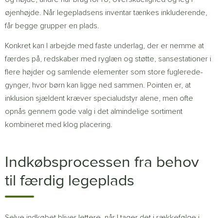
øjenhøjde. Når legepladsens inventar tænkes inkluderende,
får begge grupper en plads.
Konkret kan I arbejde med faste underlag, der er nemme at
færdes på, redskaber med ryglæn og støtte, sansestationer i
flere højder og samlende elementer som store fuglerede-
gynger, hvor børn kan ligge ned sammen. Pointen er, at
inklusion sjældent kræver specialudstyr alene, men ofte
opnås gennem gode valg i det almindelige sortiment
kombineret med klog placering.
Indkøbsprocessen fra behov
til færdig legeplads
Selve indkøbet bliver lettere, når I tager det i rækkefølge i