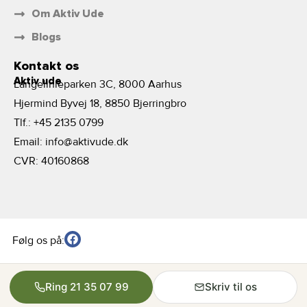
Om Aktiv Ude
Blogs
Kontakt os
Aktiv ude
Langelinieparken 3C, 8000 Aarhus
Hjermind Byvej 18, 8850 Bjerringbro
Tlf.:
+45 2135 0799
Email:
info@aktivude.dk
CVR: 40160868
Følg os på:
Ring 21 35 07 99
Skriv til os