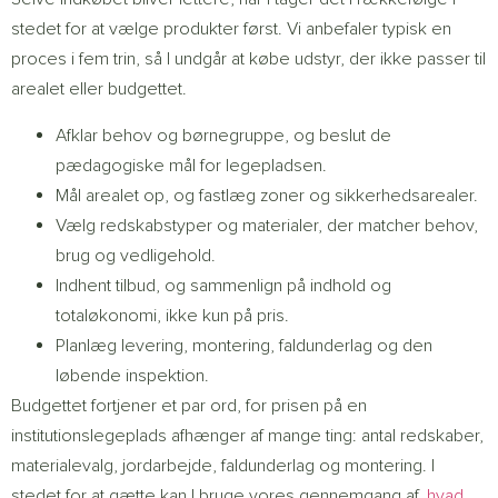
stedet for at vælge produkter først. Vi anbefaler typisk en
proces i fem trin, så I undgår at købe udstyr, der ikke passer til
arealet eller budgettet.
Afklar behov og børnegruppe, og beslut de
pædagogiske mål for legepladsen.
Mål arealet op, og fastlæg zoner og sikkerhedsarealer.
Vælg redskabstyper og materialer, der matcher behov,
brug og vedligehold.
Indhent tilbud, og sammenlign på indhold og
totaløkonomi, ikke kun på pris.
Planlæg levering, montering, faldunderlag og den
løbende inspektion.
Budgettet fortjener et par ord, for prisen på en
institutionslegeplads afhænger af mange ting: antal redskaber,
materialevalg, jordarbejde, faldunderlag og montering. I
stedet for at gætte kan I bruge vores gennemgang af,
hvad