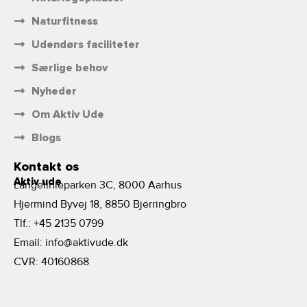
Naturfitness
Udendørs faciliteter
Særlige behov
Nyheder
Om Aktiv Ude
Blogs
Kontakt os
Aktiv ude
Langelinieparken 3C, 8000 Aarhus
Hjermind Byvej 18, 8850 Bjerringbro
Tlf.:
+45 2135 0799
Email:
info@aktivude.dk
CVR: 40160868