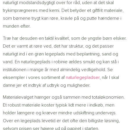
naturligt modstandsdygtigt over for råd, uden at det skal
trykimprægneres med kemi. Det betyder et giftfrit materiale,
som børnene trygt kan røre, kravle på og putte hænderne i
munden efter.
Træ har desuden en taktil kvalitet, som de yngste børn elsker.
Det er varmt at røre ved, det har struktur, og det passer
naturligt ind i en grøn legeplads med beplantning, sand og
vand. En naturlegeplads i robinie ældes smukt og kan stå i
institutionen i mange år med almindelig vedligehold. Se
eksempler i vores sortiment af
naturlegepladser
, når I skal
danne jer et indtryk af udtryk og muligheder.
Materialevalget hænger også sammen med totaløkonomien.
Et robust materiale koster typisk lidt mere i indkøb, men
holder længere og kræver mindre udskiftning undervejs.
Over en legeplads levetid er det ofte den billigste løsning,
selvom prisen ser højere ud på papiret i starten.