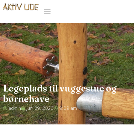
Legeplads til vuggestue og
børnehave
admin
juni 29, 2026
9:09 am