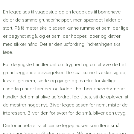
En legeplads til vuggestue og en legeplads til børnehave
deler de samme grundprincipper, men spændet i alder er
stort. På få meter skal pladsen kunne rumme et barn, der lige
er begyndt at gå, og et barn, der hopper, løber og klatrer
med sikker hånd. Det er den udfordring, indretningen skal
løse.
For de yngste handler det om tryghed og om at øve de helt
grundlæggende bevægelser. De skal kunne trække sig op,
kravle igennem, sidde og gynge og mærke forskellige
underlag under hænder og fødder. For børnehavebørnene
handler det om at blive udfordret lige tilpas, så de oplever, at
de mestrer noget nyt. Bliver legepladsen for nem, mister de
interessen. Bliver den for svær for de små, bliver den utryg.
Derfor anbefaler vi at tænke legepladsen som flere små
verdener frem for ét stort redskab. Når zonerne er tydelige,