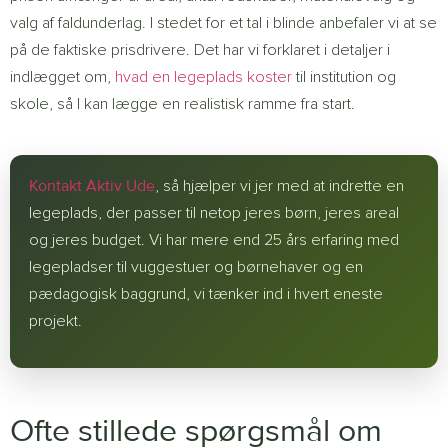
valg af faldunderlag. I stedet for et tal i blinde anbefaler vi at se
på de faktiske prisdrivere. Det har vi forklaret i detaljer i
indlægget om,
hvad en legeplads koster
til institution og
skole, så I kan lægge en realistisk ramme fra start.
Kontakt Aktiv Ude
, så hjælper vi jer med at indrette en
legeplads, der passer til netop jeres børn, jeres areal
og jeres budget. Vi har mere end 25 års erfaring med
legepladser til vuggestuer og børnehaver og en
pædagogisk baggrund, vi tænker ind i hvert eneste
projekt.
Ofte stillede spørgsmål om