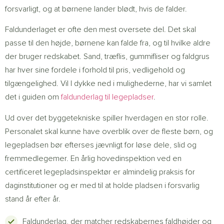
forsvarligt, og at børnene lander blødt, hvis de falder.
Faldunderlaget er ofte den mest oversete del. Det skal
passe til den højde, børnene kan falde fra, og til hvilke aldre
der bruger redskabet. Sand, træflis, gummifliser og faldgrus
har hver sine fordele i forhold til pris, vedligehold og
tilgængelighed. Vil I dykke ned i mulighederne, har vi samlet
det i guiden om
faldunderlag til legepladser
.
Ud over det byggetekniske spiller hverdagen en stor rolle.
Personalet skal kunne have overblik over de fleste børn, og
legepladsen bør efterses jævnligt for løse dele, slid og
fremmedlegemer. En årlig hovedinspektion ved en
certificeret legepladsinspektør er almindelig praksis for
daginstitutioner og er med til at holde pladsen i forsvarlig
stand år efter år.
Faldunderlag, der matcher redskabernes faldhøjder og