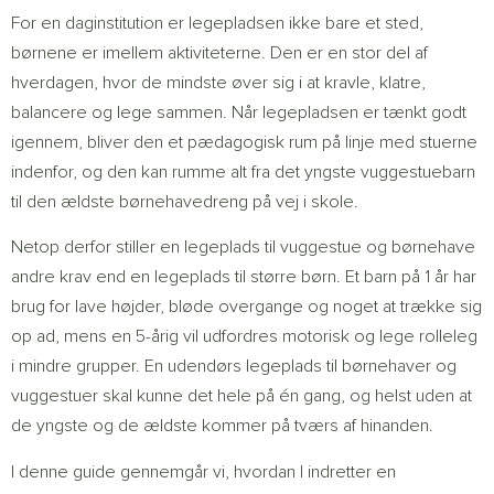
For en daginstitution er legepladsen ikke bare et sted,
børnene er imellem aktiviteterne. Den er en stor del af
hverdagen, hvor de mindste øver sig i at kravle, klatre,
balancere og lege sammen. Når legepladsen er tænkt godt
igennem, bliver den et pædagogisk rum på linje med stuerne
indenfor, og den kan rumme alt fra det yngste vuggestuebarn
til den ældste børnehavedreng på vej i skole.
Netop derfor stiller en legeplads til vuggestue og børnehave
andre krav end en legeplads til større børn. Et barn på 1 år har
brug for lave højder, bløde overgange og noget at trække sig
op ad, mens en 5-årig vil udfordres motorisk og lege rolleleg
i mindre grupper. En udendørs legeplads til børnehaver og
vuggestuer skal kunne det hele på én gang, og helst uden at
de yngste og de ældste kommer på tværs af hinanden.
I denne guide gennemgår vi, hvordan I indretter en