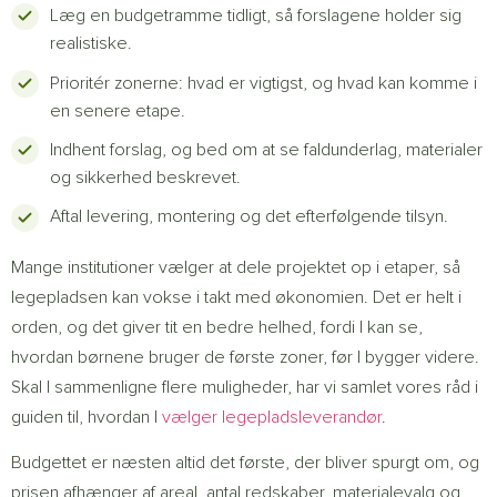
Læg en budgetramme tidligt, så forslagene holder sig
realistiske.
Prioritér zonerne: hvad er vigtigst, og hvad kan komme i
en senere etape.
Indhent forslag, og bed om at se faldunderlag, materialer
og sikkerhed beskrevet.
Aftal levering, montering og det efterfølgende tilsyn.
Mange institutioner vælger at dele projektet op i etaper, så
legepladsen kan vokse i takt med økonomien. Det er helt i
orden, og det giver tit en bedre helhed, fordi I kan se,
hvordan børnene bruger de første zoner, før I bygger videre.
Skal I sammenligne flere muligheder, har vi samlet vores råd i
guiden til, hvordan I
vælger legepladsleverandør
.
Budgettet er næsten altid det første, der bliver spurgt om, og
prisen afhænger af areal, antal redskaber, materialevalg og