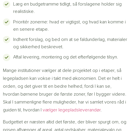
Læg en budgetramme tidligt, så forslagene holder sig
realistiske.
Prioritér zonerne: hvad er vigtigst, og hvad kan komme i
en senere etape.
Indhent forslag, og bed om at se faldunderlag, materialer
og sikkerhed beskrevet.
Aftal levering, montering og det efterfølgende tilsyn.
Mange institutioner vælger at dele projektet op i etaper, så
legepladsen kan vokse i takt med økonomien. Det er helt i
orden, og det giver tit en bedre helhed, fordi I kan se,
hvordan børnene bruger de første zoner, før I bygger videre.
Skal I sammenligne flere muligheder, har vi samlet vores råd i
guiden til, hvordan I
vælger legepladsleverandør
.
Budgettet er næsten altid det første, der bliver spurgt om, og
prisen afhænger af areal, antal redskaber, materialevalg og