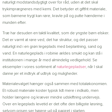
naturligt modstandsdygtigt over for råd, uden at det skal
trykimprægneres med kemi. Det betyder et giftfrit materiale,
som børnene trygt kan røre, kravle på og putte hænderne i
munden efter.
Træ har desuden en taktil kvalitet, som de yngste børn elsker.
Det er varmt at røre ved, det har struktur, og det passer
naturligt ind i en grøn legeplads med beplantning, sand og
vand. En naturlegeplads i robinie ældes smukt og kan stå i
institutionen i mange år med almindelig vedligehold. Se
eksempler i vores sortiment af
naturlegepladser
, når I skal
danne jer et indtryk af udtryk og muligheder.
Materialevalget hænger også sammen med totaløkonomien.
Et robust materiale koster typisk lidt mere i indkøb, men
holder længere og kræver mindre udskiftning undervejs.
Over en legeplads levetid er det ofte den billigste løsning,
selvom prisen ser højere ud på papiret i starten.