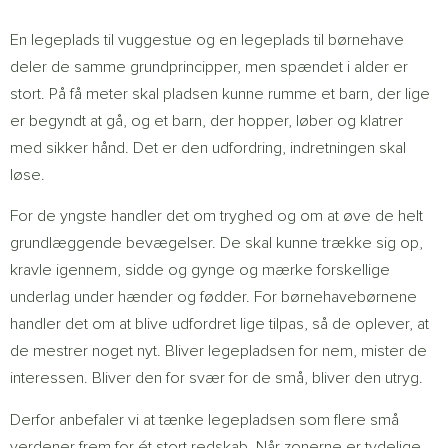
En legeplads til vuggestue og en legeplads til børnehave
deler de samme grundprincipper, men spændet i alder er
stort. På få meter skal pladsen kunne rumme et barn, der lige
er begyndt at gå, og et barn, der hopper, løber og klatrer
med sikker hånd. Det er den udfordring, indretningen skal
løse.
For de yngste handler det om tryghed og om at øve de helt
grundlæggende bevægelser. De skal kunne trække sig op,
kravle igennem, sidde og gynge og mærke forskellige
underlag under hænder og fødder. For børnehavebørnene
handler det om at blive udfordret lige tilpas, så de oplever, at
de mestrer noget nyt. Bliver legepladsen for nem, mister de
interessen. Bliver den for svær for de små, bliver den utryg.
Derfor anbefaler vi at tænke legepladsen som flere små
verdener frem for ét stort redskab. Når zonerne er tydelige,