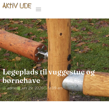
Legeplads til vuggestue og
børnehave
admin
juni 29, 2026
9:09 am