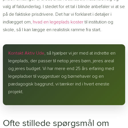
valg af faldunderlag. I stedet for et tal i blinde anbefaler vi at se
på de faktiske prisdrivere. Det har vi forklaret i detaljer i
indlægget om,
hvad en legeplads koster
til institution og
skole, så I kan lægge en realistisk ramme fra start.
Kontakt Aktiv Ude
, så hjælper vi jer med at indrette en
legeplads, der passer til netop jeres børn, jeres areal
og jeres budget. Vi har mere end 25 års erfaring med
legepladser til vuggestuer og børnehaver og en
pædagogisk baggrund, vi tænker ind i hvert eneste
projekt.
Ofte stillede spørgsmål om