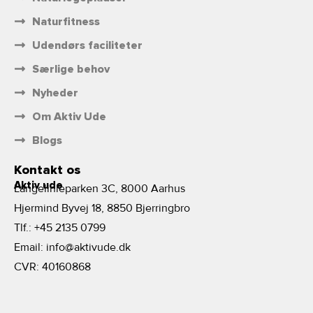
Naturfitness
Udendørs faciliteter
Særlige behov
Nyheder
Om Aktiv Ude
Blogs
Kontakt os
Aktiv ude
Langelinieparken 3C, 8000 Aarhus
Hjermind Byvej 18, 8850 Bjerringbro
Tlf.:
+45 2135 0799
Email:
info@aktivude.dk
CVR: 40160868