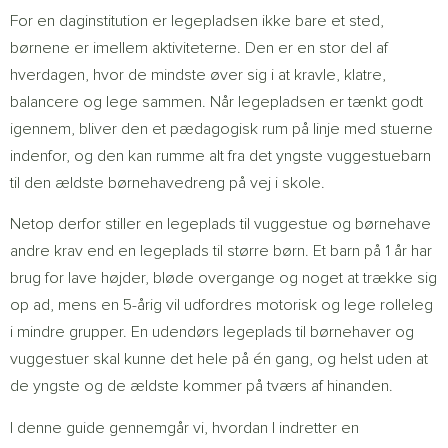
For en daginstitution er legepladsen ikke bare et sted,
børnene er imellem aktiviteterne. Den er en stor del af
hverdagen, hvor de mindste øver sig i at kravle, klatre,
balancere og lege sammen. Når legepladsen er tænkt godt
igennem, bliver den et pædagogisk rum på linje med stuerne
indenfor, og den kan rumme alt fra det yngste vuggestuebarn
til den ældste børnehavedreng på vej i skole.
Netop derfor stiller en legeplads til vuggestue og børnehave
andre krav end en legeplads til større børn. Et barn på 1 år har
brug for lave højder, bløde overgange og noget at trække sig
op ad, mens en 5-årig vil udfordres motorisk og lege rolleleg
i mindre grupper. En udendørs legeplads til børnehaver og
vuggestuer skal kunne det hele på én gang, og helst uden at
de yngste og de ældste kommer på tværs af hinanden.
I denne guide gennemgår vi, hvordan I indretter en