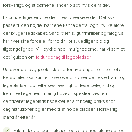
forsvarligt, og at børnene lander blødt, hvis de falder.
Faldunderlaget er ofte den mest oversete del. Det skal
passe til den højde, børnene kan falde fra, og til hvilke aldre
der bruger redskabet. Sand, træflis, gummifliser og faldgrus
har hver sine fordele i forhold til pris, vedligehold og
tilgængelighed. Vil I dykke ned i mulighederne, har vi samlet
det i guiden om
faldunderlag til legepladser
.
Ud over det byggetekniske spiller hverdagen en stor rolle.
Personalet skal kunne have overblik over de fleste børn, og
legepladsen bør efterses jævnligt for løse dele, slid og
fremmedlegemer. En årlig hovedinspektion ved en
certificeret legepladsinspektør er almindelig praksis for
daginstitutioner og er med til at holde pladsen i forsvarlig
stand år efter år.
Faldunderlag, der matcher redskabernes faldhøjder og